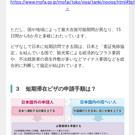
https://www.mofa.go.jp/mofaj/toko/visa/tanki/novisa.html#list
＞
ただし、国や地域によって最大在留可能期間が異なり、15
日間から6か月と多岐にわたっています。
ビザなしで日本に短期訪問できる国は、日本と「査証免除協
定」を結んでいる国で、観光客による経済的なプラス要因
や、不法残留者の発生件数が多いなどマイナス要因などを総
合的に判断して協定が結ばれています。
３ 短期滞在ビザの申請手順は？