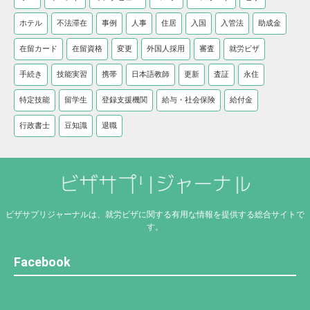
ホテル
不法滞在
事例
人事
住居
入国
入管法
助成金
在留カード
在留資格
変更
外国人採用
審査
就労ビザ
手続き
技能実習
携帯
日本語教師
更新
査証
永住
特定技能
留学生
登録支援機関
給与・社会保険
給付金
行政書士
豆知識
退職
ビザサプリジャーナルは、就労ビザに関する有用な情報を提供する総合サイトで
す。
Facebook