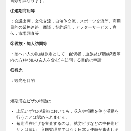
書類が異なります。
①短期商用等
：会議出席，文化交流，自治体交流，スポーツ交流等、商用
目的の業務連絡，商談，契約調印，アフターサービス，宣
伝，市場調査等
②親族・知人訪問等
：招へい人の親族(原則として，配偶者，血族及び姻族3親等
内の方)や 知人(友人を含む)を訪問する目的の申請
③観光
：観光を目的
短期滞在ビザの特徴は
上記いずれの場合においても，収入や報酬を伴う活動を
行うことは認められません。
短期滞在ビザを審査するのは、就労ビザなどの中長期ビ
ザとは違い、
入国管理局ではなく日本大使館が審査
しま