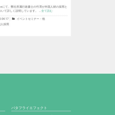
Tubeにて、弊社所属行政書士の竹澤が外国人材の採用と
ついて詳しく説明しています。 …
全て読む
0.04.17
イベントセミナー・他
国人採用
。
バタフライエフェクト