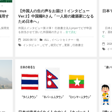
us
【外国人の生の声をお届け！インタビュー
日本
雇用す
Ver.2】中国籍Rさん「一人前の建築家になる
ため日本へ」
国人採用支
外国人インタビュー第２弾！ 行政書士法人jinjerでビザ申請
日本と
を担当させて頂いた外国籍の方より …
全て読む
す。面
む
2020.08.13
ALL
,
イベントセミナー・他
202
,
,
,
,
インタビュー
ビザ
就労ビザ
更新
行政書士
イ