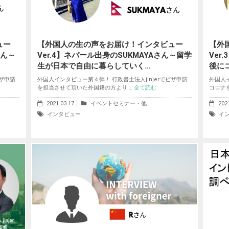
ュー
【外国人の生の声をお届け！インタビュー
【外
さん～
Ver.4】ネパール出身のSUKMAYAさん～留学
Ver
生が日本で自由に暮らしていく…
後に
ビザ申請
外国人インタビュー第４弾！ 行政書士法人jinjerでビザ申請
外国人
を担当させて頂いた外国籍の方より …
全て読む
コロナ
2021.03.17
イベントセミナー・他
202
インタビュー
イ