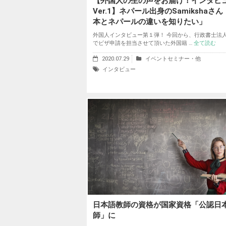
【外国人の生の声をお届け！インタビ
Ver.1】ネパール出身のSamikshaさ
本とネパールの違いを知りたい」
外国人インタビュー第１弾！ 今回から、行政書士法人ji
でビザ申請を担当させて頂いた外国籍 …
全て読む
2020.07.29
イベントセミナー・他
インタビュー
日本語教師の資格が国家資格「公認日
師」に