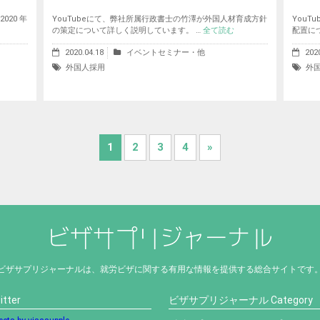
20 年
YouTubeにて、弊社所属行政書士の竹澤が外国人材育成方針
You
の策定について詳しく説明しています。 …
全て読む
配置に
2020.04.18
イベントセミナー・他
202
外国人採用
外
1
2
3
4
»
ビザサプリジャーナルは、就労ビザに関する有用な情報を提供する総合サイトです
itter
ビザサプリジャーナル Category