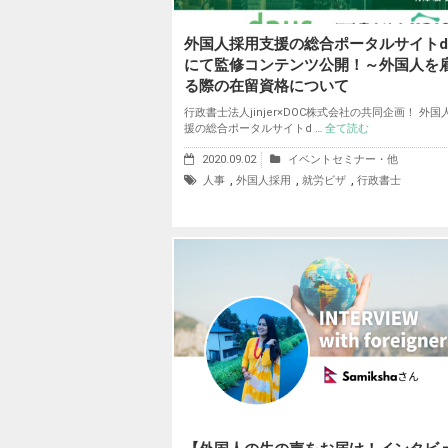
外国人採用支援の総合ポータルサイトdn
にて監修コンテンツ公開！～外国人を
る際の在留資格について
行政書士法人jinjer×DOC株式会社の共同企画！ 外
援の総合ポータルサイトd …
全て読む
2020.09.02
イベントセミナー・他
,
,
,
人事
外国人採用
就労ビザ
行政書士