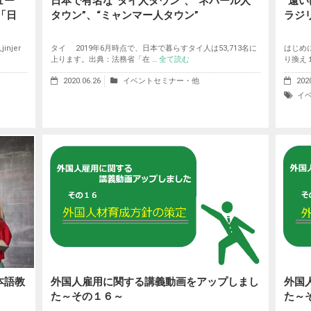
ュー
日本で有名な“タイ人タウン”、“ネパール人
“遠
ん「日
タウン”、“ミャンマー人タウン”
ラジ
njer
タイ 2019年6月時点で、日本で暮らすタイ人は53,713名に
はじめ
上ります。出典：法務省「在 …
全て読む
り換え
2020.06.26
イベントセミナー・他
202
イ
本語教
外国人雇用に関する講義動画をアップしまし
外国
た～その１６～
た～