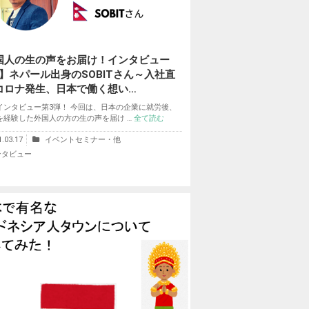
国人の生の声をお届け！インタビュー
.3】ネパール出身のSOBITさん～入社直
コロナ発生、日本で働く想い…
インタビュー第3弾！ 今回は、日本の企業に就労後、
を経験した外国人の方の生の声を届け …
全て読む
1.03.17
イベントセミナー・他
ンタビュー