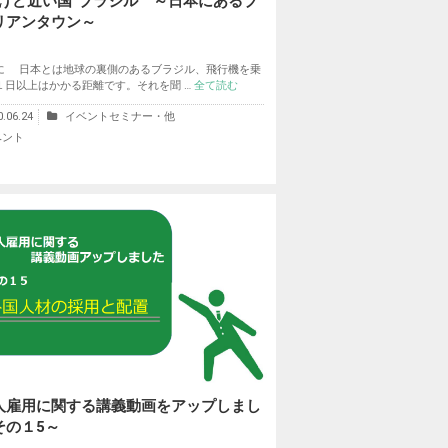
いけど近い国”ブラジル ～日本にあるブ
リアンタウン～
に 日本とは地球の裏側のあるブラジル、飛行機を乗
１日以上はかかる距離です。それを聞 …
全て読む
0.06.24
イベントセミナー・他
ベント
人雇用に関する講義動画をアップしまし
その１5～