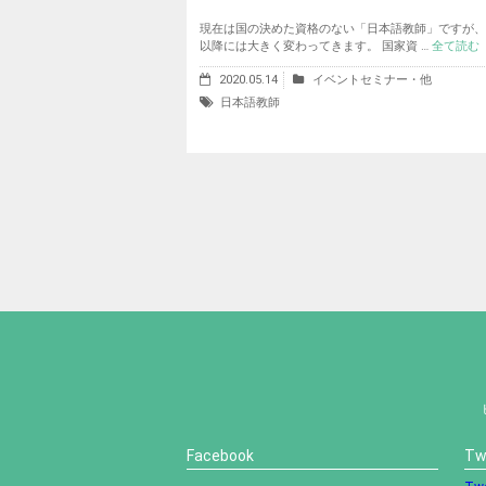
現在は国の決めた資格のない「日本語教師」ですが、20
以降には大きく変わってきます。 国家資 …
全て読む
2020.05.14
イベントセミナー・他
日本語教師
Facebook
Tw