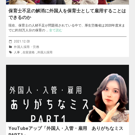
保育士不足の解消に外国人を保育士として雇用することは
できるのか
現在、保育士の人材不足が問題視されている中で、厚生労働省は2020年度末ま
でに約32万人分の保育の …
全て読む
2021.12.03
外国人採用・労務
人事
,
在留資格
,
外国人採用
YouTubeアップ「外国人・入管・雇用 ありがちなミス