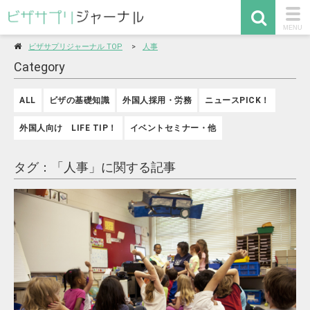
togg
MENU
navi
ビザサプリジャーナル TOP
人事
Category
ALL
ビザの基礎知識
外国人採用・労務
ニュースPICK！
外国人向け LIFE TIP！
イベントセミナー・他
タグ：「人事」に関する記事