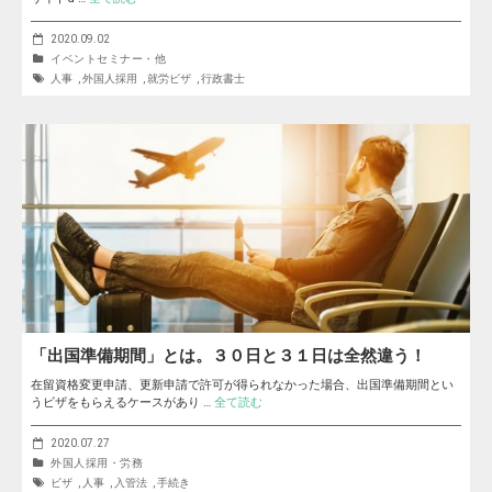
2020.09.02
イベントセミナー・他
人事
,
外国人採用
,
就労ビザ
,
行政書士
「出国準備期間」とは。３０日と３１日は全然違う！
在留資格変更申請、更新申請で許可が得られなかった場合、出国準備期間とい
うビザをもらえるケースがあり …
全て読む
2020.07.27
外国人採用・労務
ビザ
,
人事
,
入管法
,
手続き