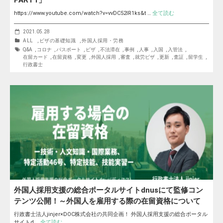
PART1」
https://www.youtube.com/watch?v=vvDC52lR1ks&t …
全て読む
2021.05.28
ALL
,
ビザの基礎知識
,
外国人採用・労務
Q&A
,
コロナ
,
パスポート
,
ビザ
,
不法滞在
,
事例
,
人事
,
入国
,
入管法
,
在留カード
,
在留資格
,
変更
,
外国人採用
,
審査
,
就労ビザ
,
更新
,
査証
,
留学生
,
行政書士
外国人採用支援の総合ポータルサイトdnusにて監修コン
テンツ公開！～外国人を雇用する際の在留資格について
行政書士法人jinjer×DOC株式会社の共同企画！ 外国人採用支援の総合ポータル
サイトd …
全て読む