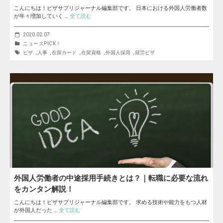
こんにちは！ビザサプリジャーナル編集部です。 日本における外国人労働者数
が年々増加していく …
全て読む
2020.02.07
ニュースPICK！
ビザ
,
人事
,
在留カード
,
在留資格
,
外国人採用
,
就労ビザ
外国人労働者の中途採用手続きとは？｜転職に必要な流れ
をカンタン解説！
こんにちは！ビザサプリジャーナル編集部です。 求める技術や能力をもつ人材
が外国人だった …
全て読む