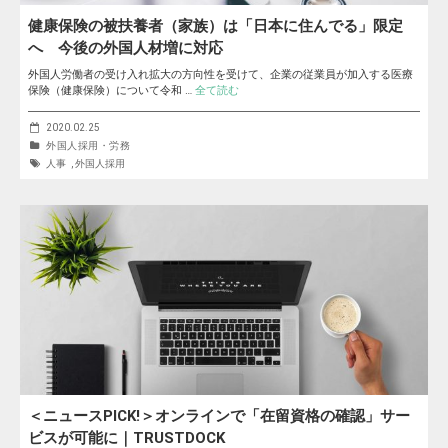
健康保険の被扶養者（家族）は「日本に住んでる」限定
へ 今後の外国人材増に対応
外国人労働者の受け入れ拡大の方向性を受けて、企業の従業員が加入する医療
保険（健康保険）について令和 …
全て読む
2020.02.25
外国人採用・労務
人事
,
外国人採用
＜ニュースPICK!＞オンラインで「在留資格の確認」サー
ビスが可能に｜TRUSTDOCK