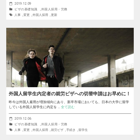
2019.12.09
ビザの基礎知識
,
外国人採用・労務
人事
,
変更
,
外国人採用
,
更新
外国人留学生内定者の就労ビザへの切替申請はお早めに！
昨今は外国人雇用が増加傾向にあり、新卒市場においても、日本の大学に留学
している外国人留学生に内定を …
全て読む
2019.12.06
ビザの基礎知識
,
外国人採用・労務
人事
,
変更
,
外国人採用
,
就労ビザ
,
手続き
,
留学生