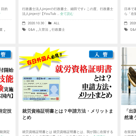
・目的
行政書士法人jinjerの行政書士、細田です♪ この度、行政書士
日本で
む
法人jinjerが【YouTub …
全て読む
ら「在
2020.10.30
ALL
202
,
,
,
査
Q&A
入管法
行政書士
Q&
 特定技
就労資格証明書とは？申請方法・メリットま
「出
とめ
然違
技能測定
就労資格証明書とは 就労資格証明書とは、我が国に在留する
在留資