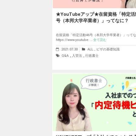
★YouTubeアップ★在留資格「特定活
号（本邦大学卒業者）」ってなに？
在留資格「特定活動46号（本邦大学卒業者）」って
https://www.youtube. …
全て読む
2021.07.30
ALL
,
ビザの基礎知識
,
,
Q&A
入管法
行政書士