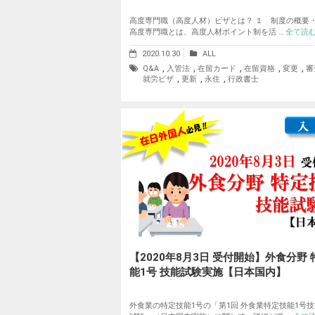
高度専門職（高度人材）ビザとは？ １ 制度の概要
高度専門職とは、高度人材ポイント制を活 …
全て読
2020.10.30
ALL
,
,
,
,
,
Q&A
入管法
在留カード
在留資格
変更
審
,
,
,
就労ビザ
更新
永住
行政書士
【2020年8月3日 受付開始】外食分野
能1号 技能試験実施【日本国内】
外食業の特定技能1号の「第1回 外食業特定技能1号