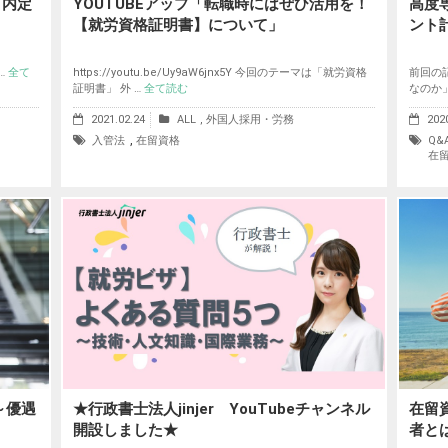
『内定
YOUTUBEアップ「転職時にはぜひ活用を！
高度
【就労資格証明書】について」
ント
 …
全て
https://youtu.be/Uy9aW6jnx5Y 今回のテーマは「就労資格
前回の
証明書」 外 …
全て読む
なのか
2021.02.24
ALL
,
外国人採用・労務
202
,
入管法
在留資格
Q&
在
～優遇
★行政書士法人jinjer YouTubeチャンネル
在留資
開設しました★
者と