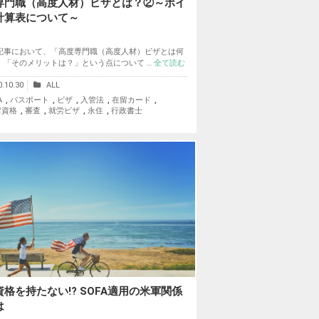
専門職（高度人材）ビザとは？②～ポイ
計算表について～
記事において、「高度専門職（高度人材）ビザとは何
」「そのメリットは？」という点について …
全て読む
0.10.30
ALL
,
,
,
,
,
A
パスポート
ビザ
入管法
在留カード
,
,
,
,
留資格
審査
就労ビザ
永住
行政書士
格を持たない!? SOFA適用の米軍関係
は