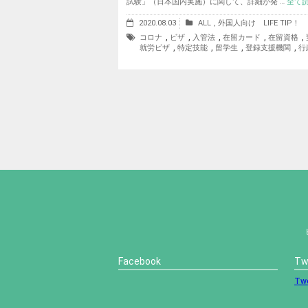
試験」（日本国内実施）に関して、詳細が発 …
全て
2020.08.03
ALL
,
外国人向け LIFE TIP！
,
,
,
,
,
コロナ
ビザ
入管法
在留カード
在留資格
,
,
,
,
就労ビザ
特定技能
留学生
登録支援機関
行
Facebook
Tw
Twe