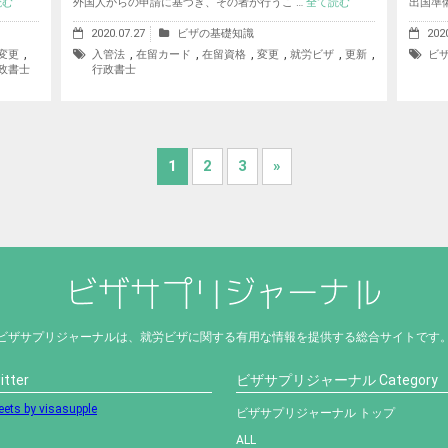
読む
外国人からの申請に基づき、その者が行うこ …
全て読む
出国準
2020.07.27
ビザの基礎知識
202
,
,
,
,
,
,
,
変更
入管法
在留カード
在留資格
変更
就労ビザ
更新
ビ
政書士
行政書士
1
2
3
»
ビザサプリジャーナルは、就労ビザに関する有用な情報を提供する総合サイトです
itter
ビザサプリジャーナル Category
ets by visasupple
ビザサプリジャーナル トップ
ALL