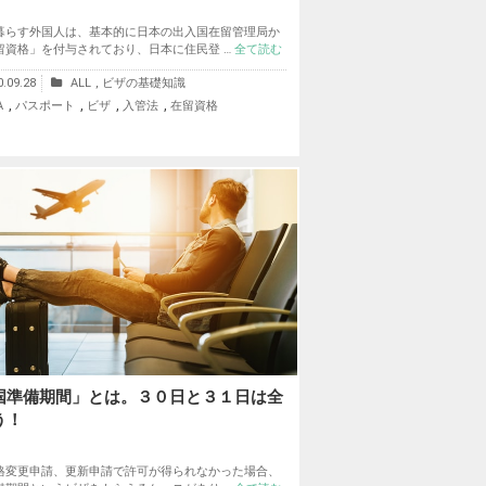
暮らす外国人は、基本的に日本の出入国在留管理局か
留資格」を付与されており、日本に住民登 …
全て読む
0.09.28
ALL
,
ビザの基礎知識
,
,
,
,
A
パスポート
ビザ
入管法
在留資格
国準備期間」とは。３０日と３１日は全
う！
格変更申請、更新申請で許可が得られなかった場合、