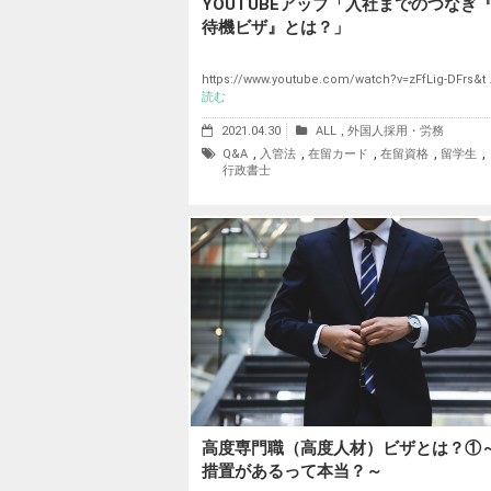
YOUTUBEアップ「入社までのつなぎ
待機ビザ』とは？」
https://www.youtube.com/watch?v=zFfLig-DFrs&t
読む
2021.04.30
ALL
,
外国人採用・労務
,
,
,
,
,
Q&A
入管法
在留カード
在留資格
留学生
行政書士
高度専門職（高度人材）ビザとは？①
措置があるって本当？～