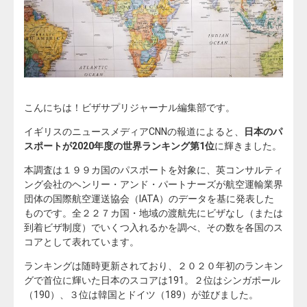
こんにちは！ビザサプリジャーナル編集部です。
イギリスのニュースメディアCNNの報道によると、
日本のパ
スポートが2020年度の世界ランキング第1位
に輝きました。
本調査は１９９カ国のパスポートを対象に、英コンサルティ
ング会社のヘンリー・アンド・パートナーズが航空運輸業界
団体の国際航空運送協会（IATA）のデータを基に発表した
ものです。全２２７カ国・地域の渡航先にビザなし（または
到着ビザ制度）でいくつ入れるかを調べ、その数を各国のス
コアとして表れています。
ランキングは随時更新されており、２０２０年初のランキン
グで首位に輝いた日本のスコアは191。２位はシンガポール
（190）、３位は韓国とドイツ（189）が並びました。