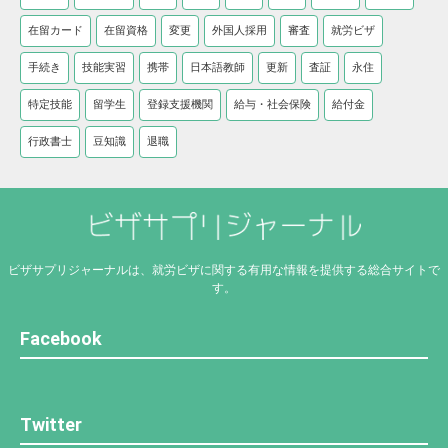
在留カード
在留資格
変更
外国人採用
審査
就労ビザ
手続き
技能実習
携帯
日本語教師
更新
査証
永住
特定技能
留学生
登録支援機関
給与・社会保険
給付金
行政書士
豆知識
退職
ビザサプリジャーナルは、就労ビザに関する有用な情報を提供する総合サイトで
す。
Facebook
Twitter