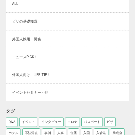
ALL
ビザの基礎知識
外国人採用・労務
ニュースPICK！
外国人向け LIFE TIP！
イベントセミナー・他
タグ
Q&A
イベント
インタビュー
コロナ
パスポート
ビザ
ホテル
不法滞在
事例
人事
住居
入国
入管法
助成金