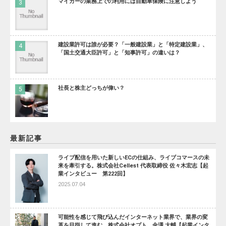
マイカーの業務上での利用には自動車保険に注意しよう
建設業許可は誰が必要？「一般建設業」と「特定建設業」、
「国土交通大臣許可」と「知事許可」の違いは？
社長と株主どっちが偉い？
最新記事
ライブ配信を用いた新しいECの仕組み、ライブコマースの未
来を牽引する。株式会社Cellest 代表取締役 佐々木宏志【起
業インタビュー 第222回】
2025.07.04
可能性を感じて飛び込んだインターネット業界で、業界の変
革を目指して進む 株式会社オプト 金澤 大輔【起業インタ