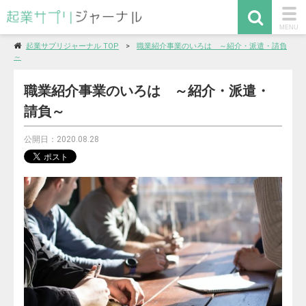
togg
MENU
navi
起業サプリジャーナル TOP
職業紹介事業のいろは ～紹介・派遣・請負
～
職業紹介事業のいろは ～紹介・派遣・
請負～
公開日：2020.08.28