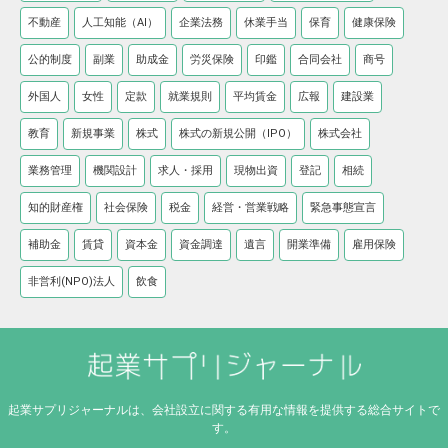
不動産
人工知能（AI）
企業法務
休業手当
保育
健康保険
公的制度
副業
助成金
労災保険
印鑑
合同会社
商号
外国人
女性
定款
就業規則
平均賃金
広報
建設業
教育
新規事業
株式
株式の新規公開（IPO）
株式会社
業務管理
機関設計
求人・採用
現物出資
登記
相続
知的財産権
社会保険
税金
経営・営業戦略
緊急事態宣言
補助金
賃貸
資本金
資金調達
遺言
開業準備
雇用保険
非営利(NPO)法人
飲食
起業サプリジャーナルは、会社設立に関する有用な情報を提供する総合サイトで
す。