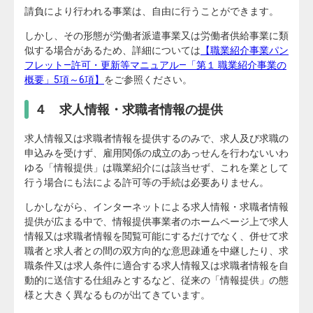
請負により行われる事業は、自由に行うことができます。
しかし、その形態が労働者派遣事業又は労働者供給事業に類
似する場合があるため、詳細については
【職業紹介事業パン
フレット―許可・更新等マニュアル―「第１ 職業紹介事業の
概要」5項～6項】
をご参照ください。
４ 求人情報・求職者情報の提供
求人情報又は求職者情報を提供するのみで、求人及び求職の
申込みを受けず、雇用関係の成立のあっせんを行わないいわ
ゆる「情報提供」は職業紹介には該当せず、これを業として
行う場合にも法による許可等の手続は必要ありません。
しかしながら、インターネットによる求人情報・求職者情報
提供が広まる中で、情報提供事業者のホームページ上で求人
情報又は求職者情報を閲覧可能にするだけでなく、併せて求
職者と求人者との間の双方向的な意思疎通を中継したり、求
職条件又は求人条件に適合する求人情報又は求職者情報を自
動的に送信する仕組みとするなど、従来の「情報提供」の態
様と大きく異なるものが出てきています。