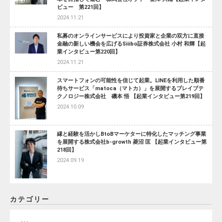
ビュー 第221回】
2024.11.21
私募のオンラインサービスにより投資家と企業の双方に直接
金融の新しい機会を広げるSiiibo証券株式会社 小村 和輝【起
業インタビュー第220回】
2024.11.21
スマートフォンの可能性を信じて起業。LINEを利用した順番
待ちサービス「matoca（マトカ）」を展開するブレイブテ
クノロジー株式会社 磯本 悟 【起業インタビュー第219回】
2024.10.09
縁と経験を活かしBtoBマーケターに特化したマッチング事業
を展開する株式会社b-growth 菱沼 匡 【起業インタビュー第
218回】
2024.09.19
カテゴリー