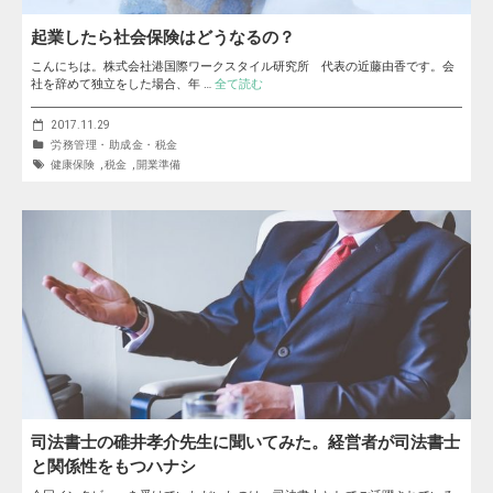
起業したら社会保険はどうなるの？
こんにちは。株式会社港国際ワークスタイル研究所 代表の近藤由香です。会
社を辞めて独立をした場合、年 …
全て読む
2017.11.29
労務管理・助成金・税金
健康保険
,
税金
,
開業準備
司法書士の碓井孝介先生に聞いてみた。経営者が司法書士
と関係性をもつハナシ