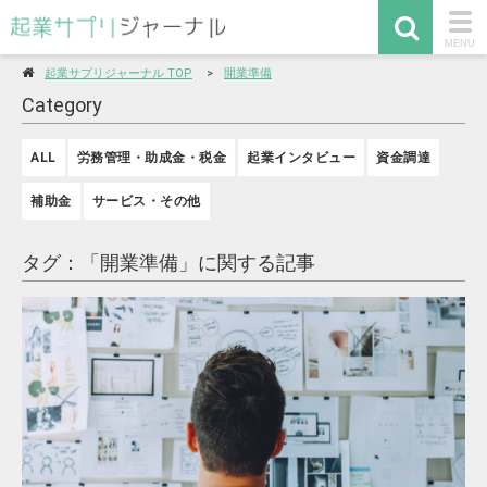
togg
MENU
navi
起業サプリジャーナル TOP
開業準備
Category
ALL
労務管理・助成金・税金
起業インタビュー
資金調達
補助金
サービス・その他
タグ：「開業準備」に関する記事