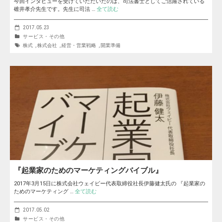
今回インタビューを受けていただいたのは、司法書士としてご活躍されている
碓井孝介先生です。先生に司法 …
全て読む
2017.05.23
サービス・その他
株式
,
株式会社
,
経営・営業戦略
,
開業準備
『起業家のためのマーケティングバイブル』
2017年3月15日に株式会社ウェイビー代表取締役社長伊藤健太氏の 『起業家の
ためのマーケティング …
全て読む
2017.05.02
サービス・その他