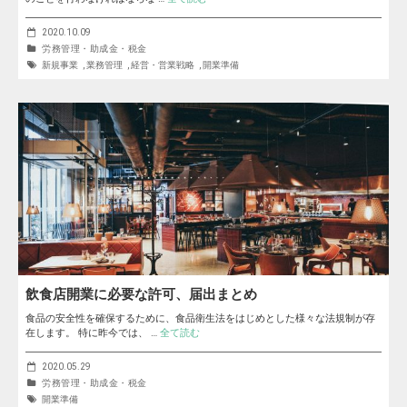
2020.10.09
労務管理・助成金・税金
新規事業
,
業務管理
,
経営・営業戦略
,
開業準備
飲食店開業に必要な許可、届出まとめ
食品の安全性を確保するために、食品衛生法をはじめとした様々な法規制が存
在します。 特に昨今では、 …
全て読む
2020.05.29
労務管理・助成金・税金
開業準備