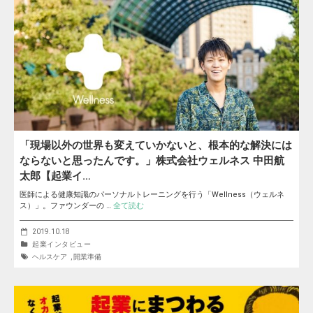
「現場以外の世界も変えていかないと、根本的な解決には
ならないと思ったんです。」株式会社ウェルネス 中田航
太郎【起業イ…
医師による健康知識のパーソナルトレーニングを行う「Wellness（ウェルネ
ス）」。ファウンダーの …
全て読む
2019.10.18
起業インタビュー
ヘルスケア
,
開業準備