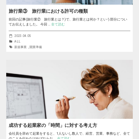
旅行業③ 旅行業における許可の種類
前回の記事(旅行業② 旅行業とは？)で、旅行業とは何か？という部分につい
てお伝えしました。 今回 …
全て読む
2023.04.05
ALL
新規事業
,
開業準備
成功する起業家の「時間」に対する考え方
会社員を辞めて起業をすると、1人ないし数人で、経営、営業、事務など、全て
のことを行わなければならな …
全て読む