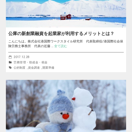
公庫の新創業融資を起業家が利用するメリットとは？
こんにちは。株式会社港国際ワークスタイル研究所 代表取締役/港国際社会保
険労務士事務所 代表の近藤 …
全て読む
2017.12.28
労務管理・助成金・税金
公的制度
,
資金調達
,
開業準備