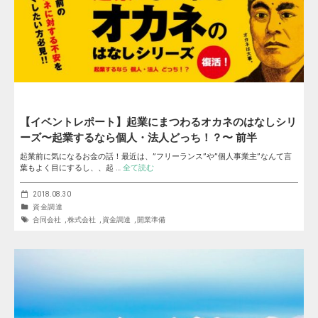
【イベントレポート】起業にまつわるオカネのはなしシリ
ーズ〜起業するなら個人・法人どっち！？〜 前半
起業前に気になるお金の話！最近は、”フリーランス”や”個人事業主”なんて言
葉もよく目にするし、、起 …
全て読む
2018.08.30
資金調達
合同会社
,
株式会社
,
資金調達
,
開業準備