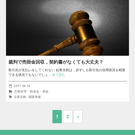
裁判で売掛金回収，契約書がなくても大丈夫？
取引先が支払いをしてくれない 起業当初は，必ずしも取引先の信用状況を精査
できる状況でもないでしょ …
全て読む
2017.04.14
労務管理・助成金・税金
企業法務
,
開業準備
1
2
»