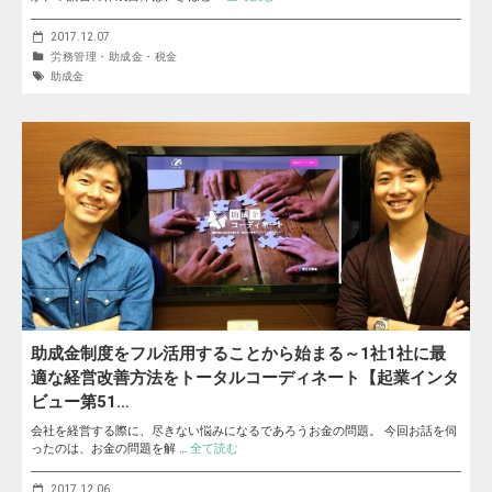
2017.12.07
労務管理・助成金・税金
助成金
助成金制度をフル活用することから始まる～1社1社に最
適な経営改善方法をトータルコーディネート【起業インタ
ビュー第51…
会社を経営する際に、尽きない悩みになるであろうお金の問題。 今回お話を伺
ったのは、お金の問題を解 …
全て読む
2017.12.06