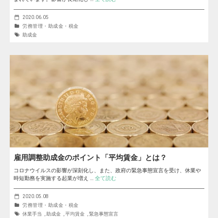
2020.06.05
労務管理・助成金・税金
助成金
雇用調整助成金のポイント「平均賃金」とは？
コロナウイルスの影響が深刻化し、また、政府の緊急事態宣言を受け、休業や
時短勤務を実施する起業が増え …
全て読む
2020.05.08
労務管理・助成金・税金
休業手当
,
助成金
,
平均賃金
,
緊急事態宣言