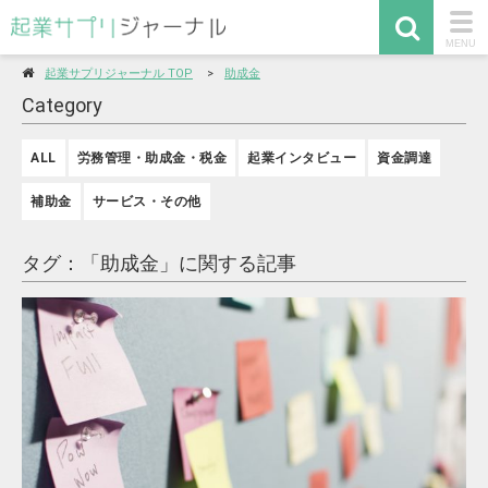
togg
MENU
navi
起業サプリジャーナル TOP
助成金
Category
ALL
労務管理・助成金・税金
起業インタビュー
資金調達
補助金
サービス・その他
タグ：「助成金」に関する記事