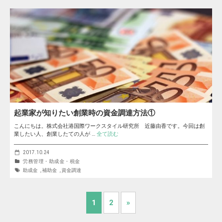
起業家が知りたい創業時の資金調達方法①
こんにちは。株式会社港国際ワークスタイル研究所 近藤由香です。今回は創
業したい人、創業したての人が …
全て読む
2017.10.24
労務管理・助成金・税金
助成金
,
補助金
,
資金調達
1
2
»