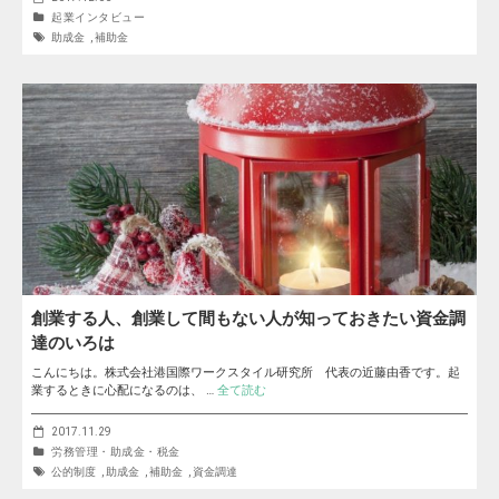
起業インタビュー
助成金
,
補助金
創業する人、創業して間もない人が知っておきたい資金調
達のいろは
こんにちは。株式会社港国際ワークスタイル研究所 代表の近藤由香です。起
業するときに心配になるのは、 …
全て読む
2017.11.29
労務管理・助成金・税金
公的制度
,
助成金
,
補助金
,
資金調達