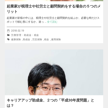
起業家が税理士や社労士と顧問契約をする場合の５つのメ
リット
起業家の皆様の中には、税理士や社労士と顧問契約を結ぶか、必要な時だけス
ポットで頼む形にするか、迷っ …
全て読む
2018.02.19
労務管理・助成金・税金
健康保険
,
助成金
,
労災保険
,
税金
,
雇用保険
キャリアアップ助成金、２つの「平成30年度問題」と
は？