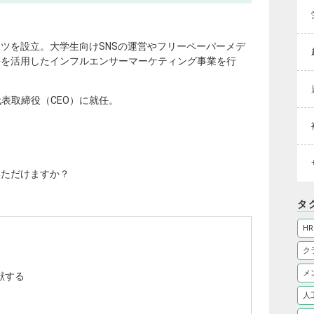
ツを設立。大学生向けSNSの運営やフリーペーパーメデ
等を活用したインフルエンサーマーケティング事業を行
、代表取締役（CEO）に就任。
いただけますか？
タ
HR
ク
メ
献する
人