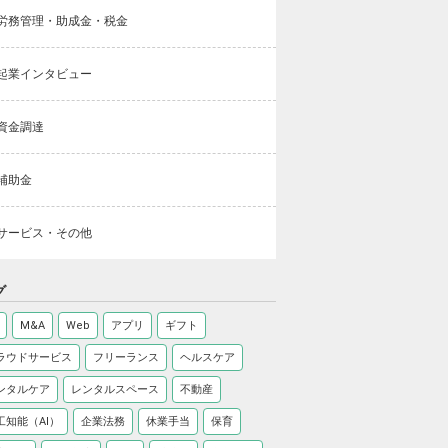
労務管理・助成金・税金
起業インタビュー
資金調達
補助金
サービス・その他
グ
M&A
Web
アプリ
ギフト
ラウドサービス
フリーランス
ヘルスケア
ンタルケア
レンタルスペース
不動産
工知能（AI）
企業法務
休業手当
保育