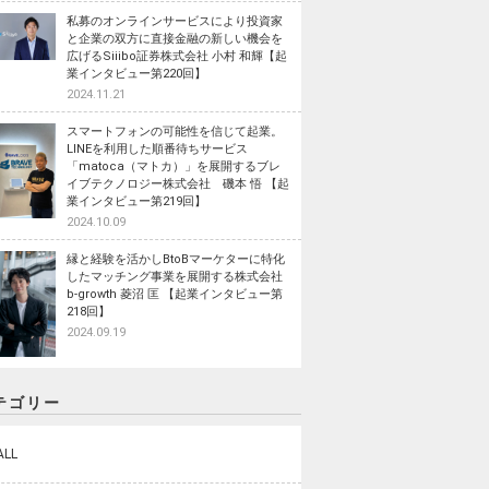
私募のオンラインサービスにより投資家
と企業の双方に直接金融の新しい機会を
広げるSiiibo証券株式会社 小村 和輝【起
業インタビュー第220回】
2024.11.21
スマートフォンの可能性を信じて起業。
LINEを利用した順番待ちサービス
「matoca（マトカ）」を展開するブレ
イブテクノロジー株式会社 磯本 悟 【起
業インタビュー第219回】
2024.10.09
縁と経験を活かしBtoBマーケターに特化
したマッチング事業を展開する株式会社
b-growth 菱沼 匡 【起業インタビュー第
218回】
2024.09.19
テゴリー
ALL