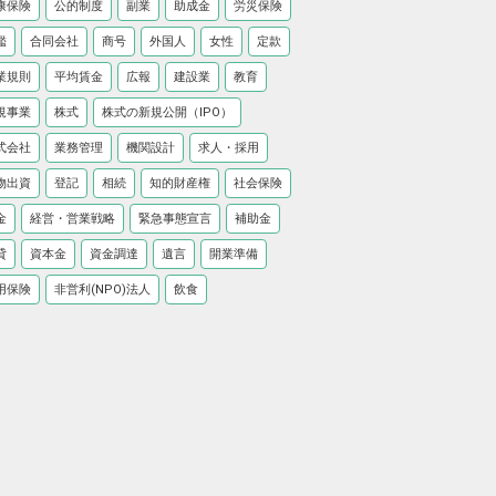
康保険
公的制度
副業
助成金
労災保険
鑑
合同会社
商号
外国人
女性
定款
業規則
平均賃金
広報
建設業
教育
規事業
株式
株式の新規公開（IPO）
式会社
業務管理
機関設計
求人・採用
物出資
登記
相続
知的財産権
社会保険
金
経営・営業戦略
緊急事態宣言
補助金
貸
資本金
資金調達
遺言
開業準備
用保険
非営利(NPO)法人
飲食