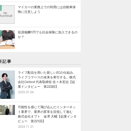
マイカーの業務上での利用には自動車保
険に注意しよう
役員報酬1円でも社会保険に加入できるの
か？
新記事
ライブ配信を用いた新しいECの仕組み、
ライブコマースの未来を牽引する。株式
会社Cellest 代表取締役 佐々木宏志【起
業インタビュー 第222回】
2025.07.04
可能性を感じて飛び込んだインターネッ
ト業界で、業界の変革を目指して進む
株式会社オプト 金澤 大輔【起業インタ
ビュー 第221回】
2024.11.21