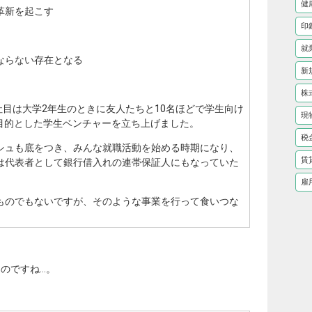
健
革新を起こす
印
就
ならない存在となる
新
株
1社目は大学2年生のときに友人たちと10名ほどで学生向け
現
を目的とした学生ベンチャーを立ち上げました。
税
シュも底をつき、みんな就職活動を始める時期になり、
賃
は代表者として銀行借入れの連帯保証人にもなっていた
雇
ものでもないですが、そのような事業を行って食いつな
のですね…。