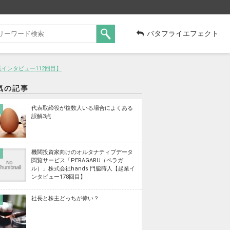
バタフライエフェクト
インタビュー112回目】
気の記事
代表取締役が複数人いる場合によくある
誤解3点
機関投資家向けのオルタナティブデータ
閲覧サービス「PERAGARU（ペラガ
ル）」株式会社hands 門脇蒔人【起業イ
ンタビュー178回目】
社長と株主どっちが偉い？