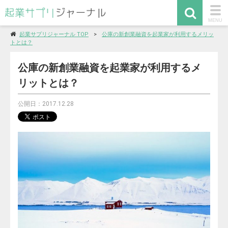
togg
MENU
navi
起業サプリジャーナル TOP
公庫の新創業融資を起業家が利用するメリッ
トとは？
公庫の新創業融資を起業家が利用するメ
リットとは？
公開日：2017.12.28