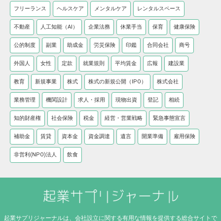
フリーランス
ヘルスケア
メンタルケア
レンタルスペース
不動産
人工知能（AI）
企業法務
休業手当
保育
健康保険
公的制度
副業
助成金
労災保険
印鑑
合同会社
商号
外国人
女性
定款
就業規則
平均賃金
広報
建設業
教育
新規事業
株式
株式の新規公開（IPO）
株式会社
業務管理
機関設計
求人・採用
現物出資
登記
相続
知的財産権
社会保険
税金
経営・営業戦略
緊急事態宣言
補助金
賃貸
資本金
資金調達
遺言
開業準備
雇用保険
非営利(NPO)法人
飲食
起業サプリジャーナルは、会社設立に関する有用な情報を提供する総合サイトで