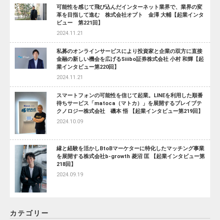
可能性を感じて飛び込んだインターネット業界で、業界の変
革を目指して進む 株式会社オプト 金澤 大輔【起業インタ
ビュー 第221回】
2024.11.21
私募のオンラインサービスにより投資家と企業の双方に直接
金融の新しい機会を広げるSiiibo証券株式会社 小村 和輝【起
業インタビュー第220回】
2024.11.21
スマートフォンの可能性を信じて起業。LINEを利用した順番
待ちサービス「matoca（マトカ）」を展開するブレイブテ
クノロジー株式会社 磯本 悟 【起業インタビュー第219回】
2024.10.09
縁と経験を活かしBtoBマーケターに特化したマッチング事業
を展開する株式会社b-growth 菱沼 匡 【起業インタビュー第
218回】
2024.09.19
カテゴリー