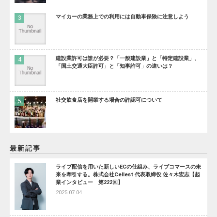
マイカーの業務上での利用には自動車保険に注意しよう
建設業許可は誰が必要？「一般建設業」と「特定建設業」、
「国土交通大臣許可」と「知事許可」の違いは？
社交飲食店を開業する場合の許認可について
最新記事
ライブ配信を用いた新しいECの仕組み、ライブコマースの未
来を牽引する。株式会社Cellest 代表取締役 佐々木宏志【起
業インタビュー 第222回】
2025.07.04