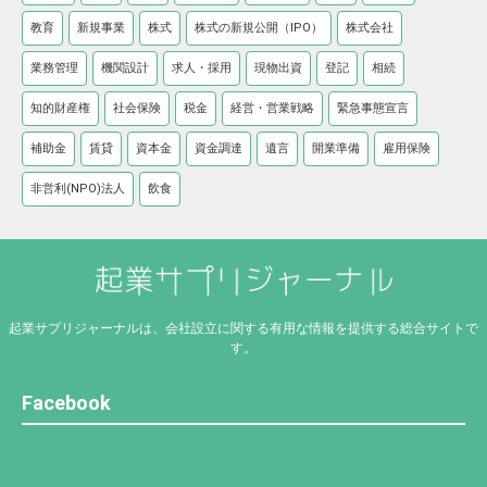
教育
新規事業
株式
株式の新規公開（IPO）
株式会社
業務管理
機関設計
求人・採用
現物出資
登記
相続
知的財産権
社会保険
税金
経営・営業戦略
緊急事態宣言
補助金
賃貸
資本金
資金調達
遺言
開業準備
雇用保険
非営利(NPO)法人
飲食
起業サプリジャーナルは、会社設立に関する有用な情報を提供する総合サイトで
す。
Facebook