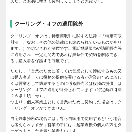
夫だ」と安易に考えて契約してしまうと大変です。
クーリング・オフの適用除外
クーリング・オフは，特定商取引に関する法律（「特定商取
引法」。なお，その他の法律にも定められているものがあり
ます。）で規定された制度です。電話勧誘販売や訪問販売等
に適用され，一定期間内であれば無条件で契約を解除でき
る，購入者を保護する制度です。
ただし，「営業のために若しくは営業として締結するもの又
は購入者若しくは役務の提供を受ける者が営業のために若し
くは営業として締結するものに係る販売又は役務の提供」は
クーリング・オフの適用が除外されています（特定商取引法
２６条１項１号）。
つまり，個人事業主として営業のために契約した場合は，ク
ーリング・オフができません。
自宅兼事務所の場合には，専ら自家用で使用するという場合
も考えられますが，営業の中には，起業直後の個人の方をタ
ーゲットとした悪質な業者もいます。