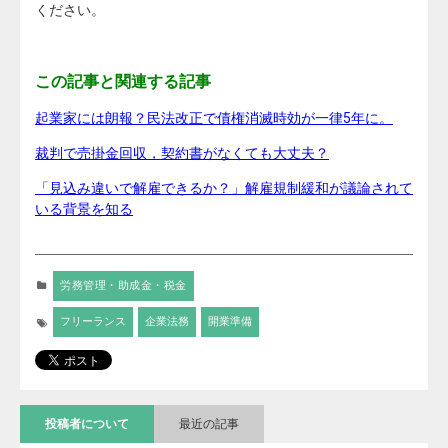
ください。
この記事と関連する記事
起業家には朗報？民法改正で債権消滅時効が一律5年に。
裁判で売掛金回収，契約書がなくても大丈夫？
「見込み違いで解雇できるか？」解雇規制緩和が議論されて
いる背景を知る
労務管理・助成金・税金
フリーランス
企業法務
開業準備
投稿者について
最近の記事