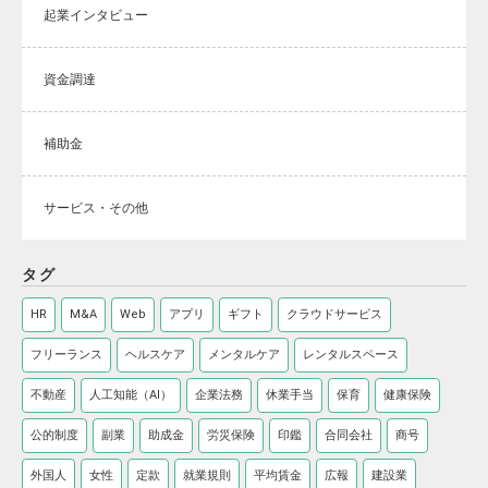
起業インタビュー
資金調達
補助金
サービス・その他
タグ
HR
M&A
Web
アプリ
ギフト
クラウドサービス
フリーランス
ヘルスケア
メンタルケア
レンタルスペース
不動産
人工知能（AI）
企業法務
休業手当
保育
健康保険
公的制度
副業
助成金
労災保険
印鑑
合同会社
商号
外国人
女性
定款
就業規則
平均賃金
広報
建設業