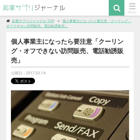
togg
MENU
navi
起業サプリジャーナル TOP
個人事業主になったら要注意「クーリング・
オフできない訪問販売、電話勧誘販売」
個人事業主になったら要注意「クーリン
グ・オフできない訪問販売、電話勧誘販
売」
公開日：2017.03.14