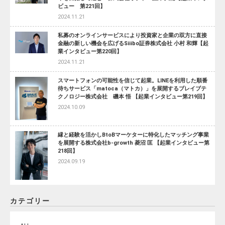
ビュー 第221回】
2024.11.21
私募のオンラインサービスにより投資家と企業の双方に直接
金融の新しい機会を広げるSiiibo証券株式会社 小村 和輝【起
業インタビュー第220回】
2024.11.21
スマートフォンの可能性を信じて起業。LINEを利用した順番
待ちサービス「matoca（マトカ）」を展開するブレイブテ
クノロジー株式会社 磯本 悟 【起業インタビュー第219回】
2024.10.09
縁と経験を活かしBtoBマーケターに特化したマッチング事業
を展開する株式会社b-growth 菱沼 匡 【起業インタビュー第
218回】
2024.09.19
カテゴリー