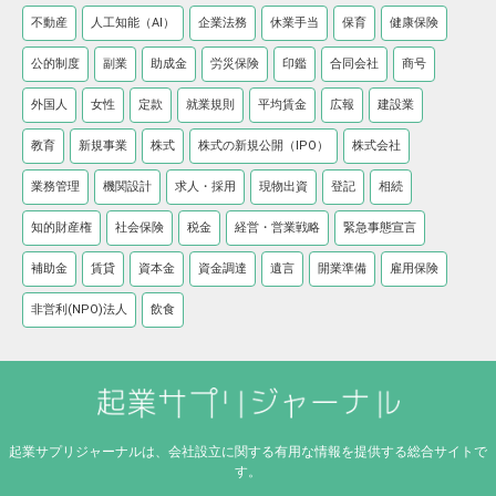
不動産
人工知能（AI）
企業法務
休業手当
保育
健康保険
公的制度
副業
助成金
労災保険
印鑑
合同会社
商号
外国人
女性
定款
就業規則
平均賃金
広報
建設業
教育
新規事業
株式
株式の新規公開（IPO）
株式会社
業務管理
機関設計
求人・採用
現物出資
登記
相続
知的財産権
社会保険
税金
経営・営業戦略
緊急事態宣言
補助金
賃貸
資本金
資金調達
遺言
開業準備
雇用保険
非営利(NPO)法人
飲食
起業サプリジャーナルは、会社設立に関する有用な情報を提供する総合サイトで
す。