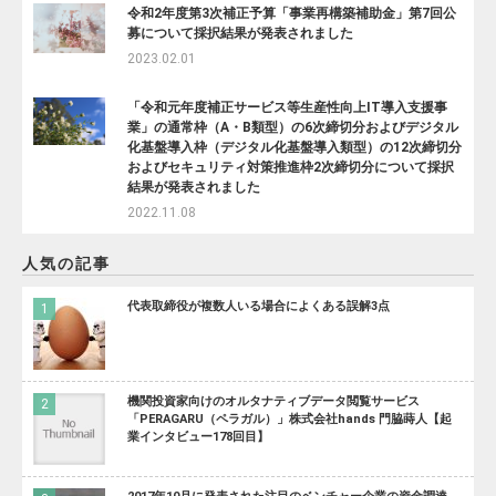
令和2年度第3次補正予算「事業再構築補助金」第7回公
募について採択結果が発表されました
2023.02.01
「令和元年度補正サービス等生産性向上IT導入支援事
業」の通常枠（A・B類型）の6次締切分およびデジタル
化基盤導入枠（デジタル化基盤導入類型）の12次締切分
およびセキュリティ対策推進枠2次締切分について採択
結果が発表されました
2022.11.08
人気の記事
代表取締役が複数人いる場合によくある誤解3点
機関投資家向けのオルタナティブデータ閲覧サービス
「PERAGARU（ペラガル）」株式会社hands 門脇蒔人【起
業インタビュー178回目】