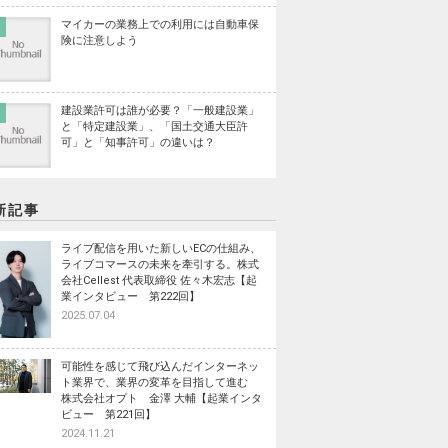
マイカーの業務上での利用には自動車保
険に注意しよう
建設業許可は誰が必要？「一般建設業」
と「特定建設業」、「国土交通大臣許
可」と「知事許可」の違いは？
新記事
ライブ配信を用いた新しいECの仕組み、
ライブコマースの未来を牽引する。株式
会社Cellest 代表取締役 佐々木宏志【起
業インタビュー 第222回】
2025.07.04
可能性を感じて飛び込んだインターネッ
ト業界で、業界の変革を目指して進む
株式会社オプト 金澤 大輔【起業インタ
ビュー 第221回】
2024.11.21