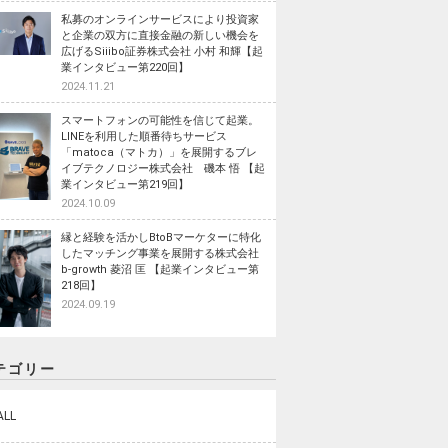
私募のオンラインサービスにより投資家
と企業の双方に直接金融の新しい機会を
広げるSiiibo証券株式会社 小村 和輝【起
業インタビュー第220回】
2024.11.21
スマートフォンの可能性を信じて起業。
LINEを利用した順番待ちサービス
「matoca（マトカ）」を展開するブレ
イブテクノロジー株式会社 磯本 悟 【起
業インタビュー第219回】
2024.10.09
縁と経験を活かしBtoBマーケターに特化
したマッチング事業を展開する株式会社
b-growth 菱沼 匡 【起業インタビュー第
218回】
2024.09.19
テゴリー
ALL