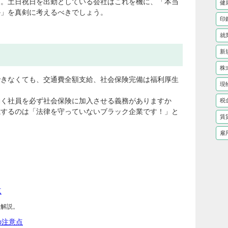
う。土日祝日を出勤としている会社はこれを機に、「本当
健
か」を真剣に考えるべきでしょう。
印
就
新
株
できなくても、交通費全額支給、社会保険完備は福利厚生
現
働く社員を必ず社会保険に加入させる義務がありますか
税
載するのは「法律を守っていないブラック企業です！」と
賃
雇
点
て解説。
の注意点