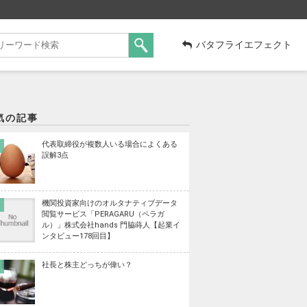
バタフライエフェクト
気の記事
代表取締役が複数人いる場合によくある
誤解3点
機関投資家向けのオルタナティブデータ
閲覧サービス「PERAGARU（ペラガ
ル）」株式会社hands 門脇蒔人【起業イ
ンタビュー178回目】
社長と株主どっちが偉い？