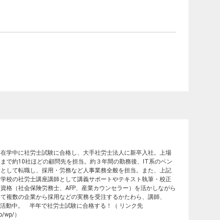
。在学中に社労士試験に合格し、大手社労士法人に新卒入社。上場
まで約10社ほどの顧問先を担当。約３年間の勤務後、IT系のベン
者として転職し、採用・労務など人事業務全般を担当。また、上記
育学校の社労士講座講師として講義サポートやテキスト執筆・校正
資格（社会保険労務士、AFP、産業カウンセラー）を活かしながら
して複数の企業から採用などの実務を受注するかたわら、講師、
く活動中。 半年で社労士試験に合格する！（ リンク先
nfo/wp/）