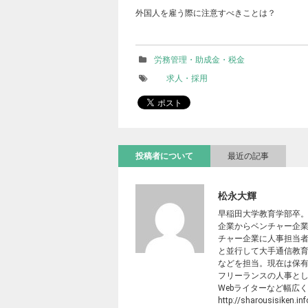
外国人を雇う際に注意すべきことは？
労務管理・助成金・税金
求人・採用
投稿者について
最近の記事
松永大輝
早稲田大学教育学部卒
企業からベンチャー企業
チャー企業に人事担当
と並行して大手通信教
などを担当。現在は保有
フリーランスの人事と
Webライターなど幅広
http://sharousisiken.i