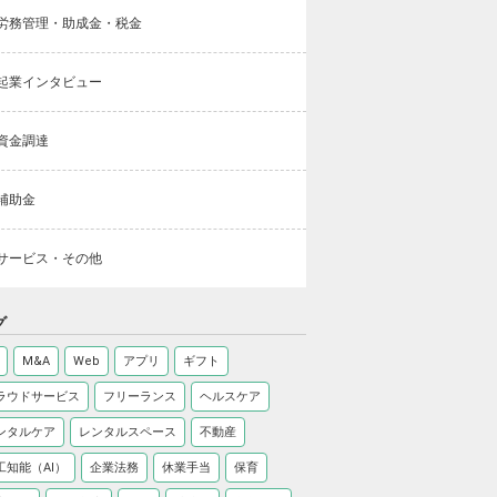
労務管理・助成金・税金
起業インタビュー
資金調達
補助金
サービス・その他
グ
M&A
Web
アプリ
ギフト
ラウドサービス
フリーランス
ヘルスケア
ンタルケア
レンタルスペース
不動産
工知能（AI）
企業法務
休業手当
保育