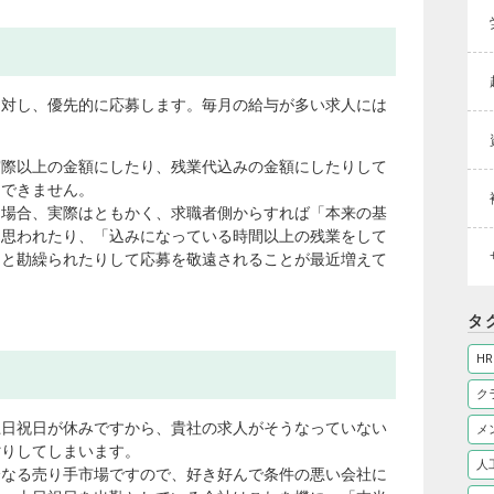
に対し、優先的に応募します。毎月の給与が多い求人には
実際以上の金額にしたり、残業代込みの金額にしたりして
めできません。
る場合、実際はともかく、求職者側からすれば「本来の基
と思われたり、「込みになっている時間以上の残業をして
」と勘繰られたりして応募を敬遠されることが最近増えて
タ
HR
ク
土日祝日が休みですから、貴社の求人がそうなっていない
メ
劣りしてしまいます。
人
全なる売り手市場ですので、好き好んで条件の悪い会社に