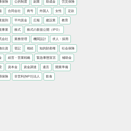
康保険
公的制度
副業
助成金
労災保険
鑑
合同会社
商号
外国人
女性
定款
業規則
平均賃金
広報
建設業
教育
規事業
株式
株式の新規公開（IPO）
式会社
業務管理
機関設計
求人・採用
物出資
登記
相続
知的財産権
社会保険
金
経営・営業戦略
緊急事態宣言
補助金
貸
資本金
資金調達
遺言
開業準備
用保険
非営利(NPO)法人
飲食