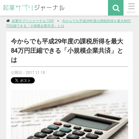
togg
MENU
navi
起業サプリジャーナル TOP
今からでも平成29年度の課税所得を最大84万
円圧縮できる「小規模企業共済」とは
今からでも平成29年度の課税所得を最大
84万円圧縮できる「小規模企業共済」と
は
公開日：2017.11.18