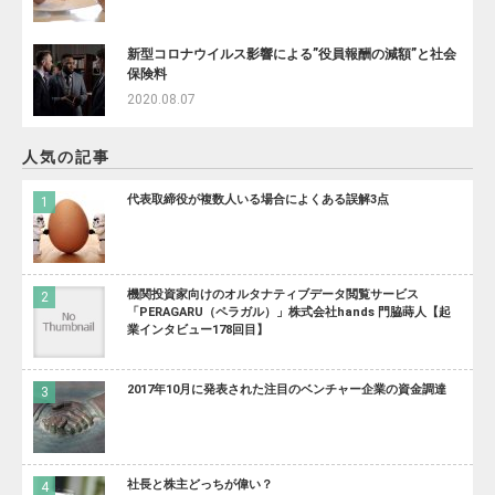
新型コロナウイルス影響による”役員報酬の減額”と社会
保険料
2020.08.07
人気の記事
代表取締役が複数人いる場合によくある誤解3点
機関投資家向けのオルタナティブデータ閲覧サービス
「PERAGARU（ペラガル）」株式会社hands 門脇蒔人【起
業インタビュー178回目】
2017年10月に発表された注目のベンチャー企業の資金調達
社長と株主どっちが偉い？