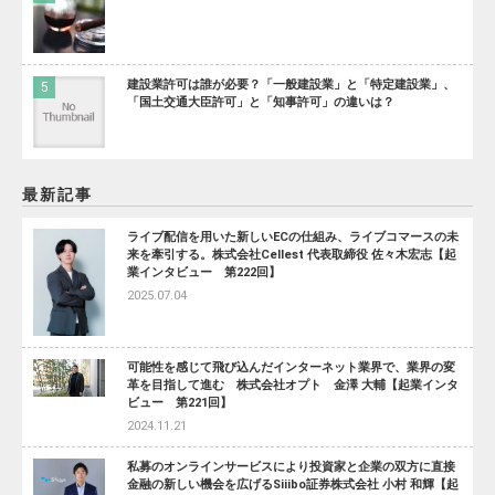
建設業許可は誰が必要？「一般建設業」と「特定建設業」、
「国土交通大臣許可」と「知事許可」の違いは？
最新記事
ライブ配信を用いた新しいECの仕組み、ライブコマースの未
来を牽引する。株式会社Cellest 代表取締役 佐々木宏志【起
業インタビュー 第222回】
2025.07.04
可能性を感じて飛び込んだインターネット業界で、業界の変
革を目指して進む 株式会社オプト 金澤 大輔【起業インタ
ビュー 第221回】
2024.11.21
私募のオンラインサービスにより投資家と企業の双方に直接
金融の新しい機会を広げるSiiibo証券株式会社 小村 和輝【起