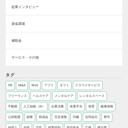
起業インタビュー
資金調達
補助金
サービス・その他
タグ
HR
M&A
Web
アプリ
ギフト
クラウドサービス
フリーランス
ヘルスケア
メンタルケア
レンタルスペース
不動産
人工知能（AI）
企業法務
休業手当
保育
健康保険
公的制度
副業
助成金
労災保険
印鑑
合同会社
商号
外国人
女性
定款
就業規則
平均賃金
広報
建設業