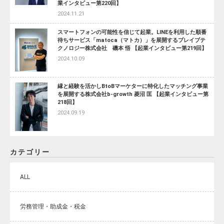
業インタビュー第220回】
2024.11.21
スマートフォンの可能性を信じて起業。LINEを利用した順番
待ちサービス「matoca（マトカ）」を展開するブレイブテ
クノロジー株式会社 磯本 悟 【起業インタビュー第219回】
2024.10.09
縁と経験を活かしBtoBマーケターに特化したマッチング事業
を展開する株式会社b-growth 菱沼 匡 【起業インタビュー第
218回】
2024.09.19
カテゴリー
ALL
労務管理・助成金・税金