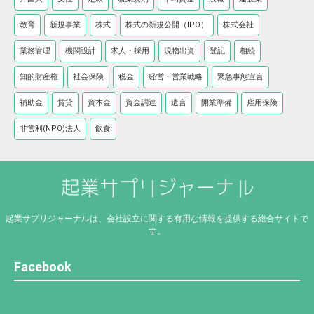
教育
新規事業
株式
株式の新規公開（IPO）
株式会社
業務管理
機関設計
求人・採用
現物出資
登記
相続
知的財産権
社会保険
税金
経営・営業戦略
緊急事態宣言
補助金
賃貸
資本金
資金調達
遺言
開業準備
雇用保険
非営利(NPO)法人
飲食
起業サプリジャーナルは、会社設立に関する有用な情報を提供する総合サイトで
す。
Facebook