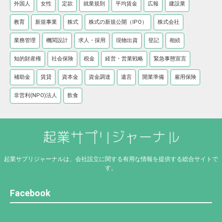
外国人
女性
定款
就業規則
平均賃金
広報
建設業
教育
新規事業
株式
株式の新規公開（IPO）
株式会社
業務管理
機関設計
求人・採用
現物出資
登記
相続
知的財産権
社会保険
税金
経営・営業戦略
緊急事態宣言
補助金
賃貸
資本金
資金調達
遺言
開業準備
雇用保険
非営利(NPO)法人
飲食
起業サプリジャーナルは、会社設立に関する有用な情報を提供する総合サイトで
す。
Facebook