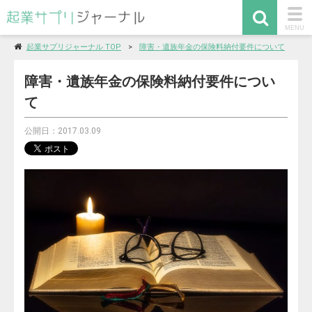
togg
MENU
navi
起業サプリジャーナル TOP
障害・遺族年金の保険料納付要件について
障害・遺族年金の保険料納付要件につい
て
公開日：2017.03.09