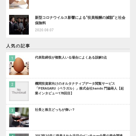
新型コロナウイルス影響による”役員報酬の減額”と社会
保険料
2020.08.07
人気の記事
代表取締役が複数人いる場合によくある誤解3点
機関投資家向けのオルタナティブデータ閲覧サービス
「PERAGARU（ペラガル）」株式会社hands 門脇蒔人【起
業インタビュー178回目】
社長と株主どっちが偉い？
2017年10月に発表された注目のベンチャー企業の資金調達