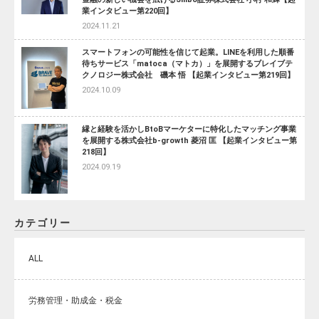
業インタビュー第220回】
2024.11.21
スマートフォンの可能性を信じて起業。LINEを利用した順番
待ちサービス「matoca（マトカ）」を展開するブレイブテ
クノロジー株式会社 磯本 悟 【起業インタビュー第219回】
2024.10.09
縁と経験を活かしBtoBマーケターに特化したマッチング事業
を展開する株式会社b-growth 菱沼 匡 【起業インタビュー第
218回】
2024.09.19
カテゴリー
ALL
労務管理・助成金・税金