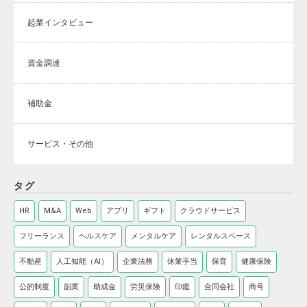
起業インタビュー
資金調達
補助金
サービス・その他
タグ
HR
M&A
Web
アプリ
ギフト
クラウドサービス
フリーランス
ヘルスケア
メンタルケア
レンタルスペース
不動産
人工知能（AI）
企業法務
休業手当
保育
健康保険
公的制度
副業
助成金
労災保険
印鑑
合同会社
商号