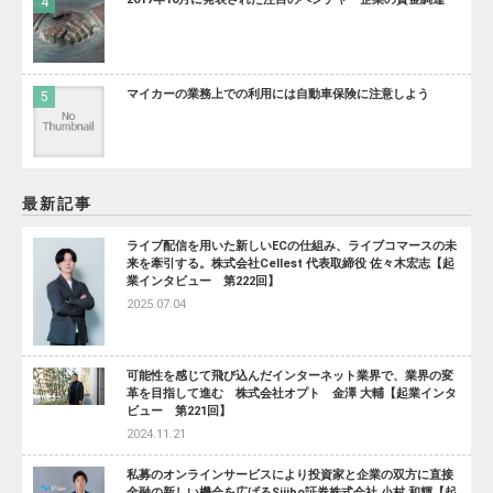
マイカーの業務上での利用には自動車保険に注意しよう
最新記事
ライブ配信を用いた新しいECの仕組み、ライブコマースの未
来を牽引する。株式会社Cellest 代表取締役 佐々木宏志【起
業インタビュー 第222回】
2025.07.04
可能性を感じて飛び込んだインターネット業界で、業界の変
革を目指して進む 株式会社オプト 金澤 大輔【起業インタ
ビュー 第221回】
2024.11.21
私募のオンラインサービスにより投資家と企業の双方に直接
金融の新しい機会を広げるSiiibo証券株式会社 小村 和輝【起