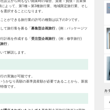
会社設立から間もない開業時の場合、資産－負債－営業保
類によって、第1種～第3種旅行業、地域限定旅行業、そし
業を選択することになります。
ことができる旅行業の許可の種類は以下の3つです。
成して旅行客を募る「
募集型企画旅行
」(例：パッケージツ
旅行計画を作成する「
受注型企画旅行
」(例：修学旅行)
配旅行
」
ついて解説します。
旅行の実施が可能です。
上というかなり高額の基準資産額が必要であることから、新規
が特徴です。
カ