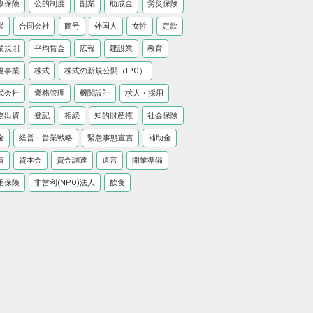
康保険
公的制度
副業
助成金
労災保険
鑑
合同会社
商号
外国人
女性
定款
業規則
平均賃金
広報
建設業
教育
規事業
株式
株式の新規公開（IPO）
式会社
業務管理
機関設計
求人・採用
物出資
登記
相続
知的財産権
社会保険
金
経営・営業戦略
緊急事態宣言
補助金
貸
資本金
資金調達
遺言
開業準備
用保険
非営利(NPO)法人
飲食