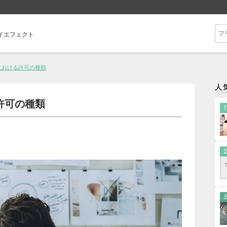
フライエフェクト
における許可の種類
人
許可の種類