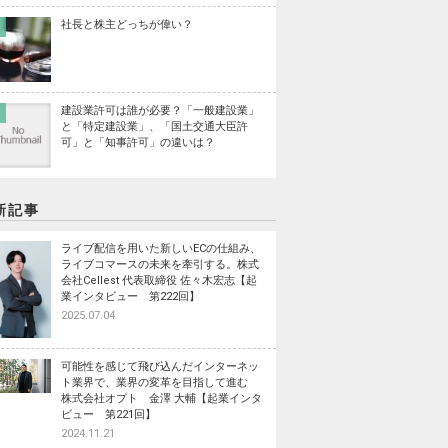
社長と株主どっちが偉い？
建設業許可は誰が必要？「一般建設業」
と「特定建設業」、「国土交通大臣許
可」と「知事許可」の違いは？
新記事
ライブ配信を用いた新しいECの仕組み、
ライブコマースの未来を牽引する。株式
会社Cellest 代表取締役 佐々木宏志【起
業インタビュー 第222回】
2025.07.04
可能性を感じて飛び込んだインターネッ
ト業界で、業界の変革を目指して進む
株式会社オプト 金澤 大輔【起業インタ
ビュー 第221回】
2024.11.21