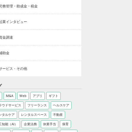
労務管理・助成金・税金
起業インタビュー
資金調達
補助金
サービス・その他
グ
M&A
Web
アプリ
ギフト
ラウドサービス
フリーランス
ヘルスケア
ンタルケア
レンタルスペース
不動産
工知能（AI）
企業法務
休業手当
保育