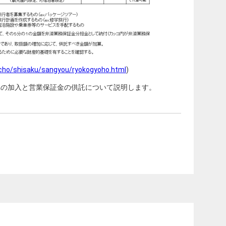
ocho/shisaku/sangyou/ryokogyoho.html
)
への加入と営業保証金の供託について説明します。