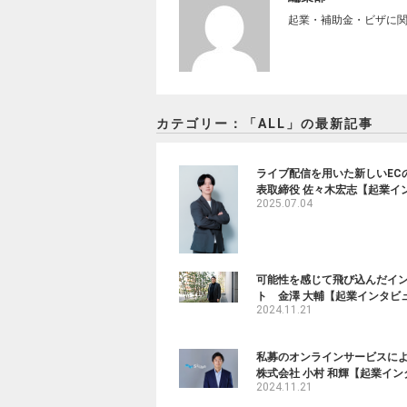
起業・補助金・ビザに
カテゴリー：「ALL」の最新記事
ライブ配信を用いた新しいECの
表取締役 佐々木宏志【起業イ
2025.07.04
可能性を感じて飛び込んだイ
ト 金澤 大輔【起業インタビュ
2024.11.21
私募のオンラインサービスによ
株式会社 小村 和輝【起業イン
2024.11.21