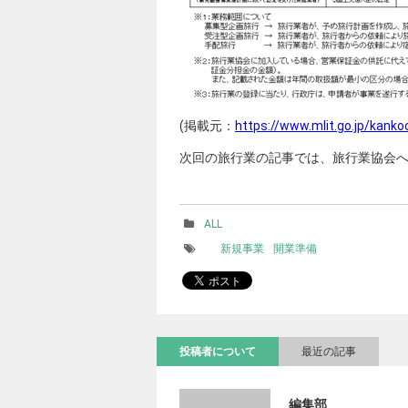
(掲載元：
https://www.mlit.go.jp/kank
次回の旅行業の記事では、旅行業協会
ALL
新規事業
開業準備
投稿者について
最近の記事
編集部