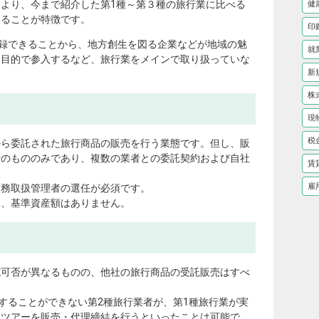
より、今まで紹介した第1種～第３種の旅行業に比べる
健
あることが特徴です。
印
登録できることから、地方創生を図る企業などが地域の魅
就
う目的で参入するなど、旅行業をメインで取り扱っていな
新
株
現
税
から委託された旅行商品の販売を行う業態です。但し、販
者のもののみであり、複数の業者との委託契約および自社
賃
。
雇
業務取扱管理者の選任が必須です。
り、基準資産額はありません。
施可否が異なるものの、他社の旅行商品の受託販売はすべ
施することができない第2種旅行業者が、第1種旅行業が実
ジツアーを販売・代理締結を行うといったことは可能で