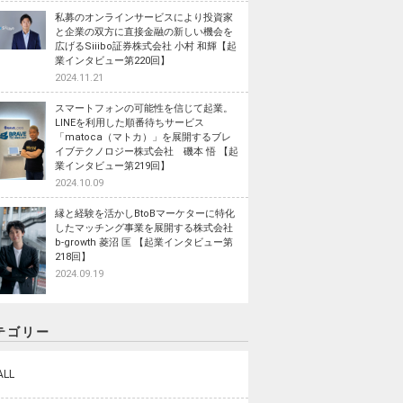
私募のオンラインサービスにより投資家
と企業の双方に直接金融の新しい機会を
広げるSiiibo証券株式会社 小村 和輝【起
業インタビュー第220回】
2024.11.21
スマートフォンの可能性を信じて起業。
LINEを利用した順番待ちサービス
「matoca（マトカ）」を展開するブレ
イブテクノロジー株式会社 磯本 悟 【起
業インタビュー第219回】
2024.10.09
縁と経験を活かしBtoBマーケターに特化
したマッチング事業を展開する株式会社
b-growth 菱沼 匡 【起業インタビュー第
218回】
2024.09.19
テゴリー
ALL