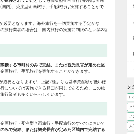
者が選任されていたとしても
募集型企画旅行(海外)は実施
(国内)、受注型企画旅行、手配旅行は実施することがで
額が必要となります。海外旅行を一切実施する予定がな
の旅行業者の場合は、国内旅行の実施に制限のない第2種
び隣接する市町村のみで完結、または観光長官が定めた区
型企画旅行、手配旅行を実施することができます。
額が必要となりますが、上記2種よりも基準資産額が低いほ
タ
旅行については実施できる範囲が同じであるため、この旅
る旅行業者も多くいらっしゃいます。
HR
ク
メ
型企画旅行・受注型企画旅行・手配旅行のすべてにおいて
人
村のみで完結、または観光長官が定めた区域内で完結する