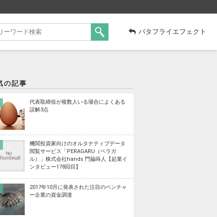
バタフライエフェクト
気の記事
代表取締役が複数人いる場合によくある
誤解3点
機関投資家向けのオルタナティブデータ
閲覧サービス「PERAGARU（ペラガ
ル）」株式会社hands 門脇蒔人【起業イ
ンタビュー178回目】
2017年10月に発表された注目のベンチャ
ー企業の資金調達