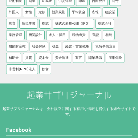
公的制度
副業
助成金
労災保険
印鑑
合同会社
商号
外国人
女性
定款
就業規則
平均賃金
広報
建設業
教育
新規事業
株式
株式の新規公開（IPO）
株式会社
業務管理
機関設計
求人・採用
現物出資
登記
相続
知的財産権
社会保険
税金
経営・営業戦略
緊急事態宣言
補助金
賃貸
資本金
資金調達
遺言
開業準備
雇用保険
非営利(NPO)法人
飲食
起業サプリジャーナルは、会社設立に関する有用な情報を提供する総合サイトで
す。
Facebook