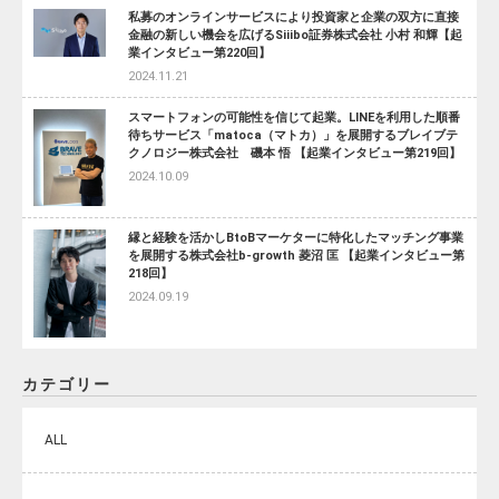
私募のオンラインサービスにより投資家と企業の双方に直接
金融の新しい機会を広げるSiiibo証券株式会社 小村 和輝【起
業インタビュー第220回】
2024.11.21
スマートフォンの可能性を信じて起業。LINEを利用した順番
待ちサービス「matoca（マトカ）」を展開するブレイブテ
クノロジー株式会社 磯本 悟 【起業インタビュー第219回】
2024.10.09
縁と経験を活かしBtoBマーケターに特化したマッチング事業
を展開する株式会社b-growth 菱沼 匡 【起業インタビュー第
218回】
2024.09.19
カテゴリー
ALL