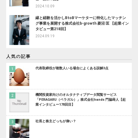
2024.10.09
縁と経験を活かしBtoBマーケターに特化したマッチン
グ事業を展開する株式会社b-growth 菱沼 匡 【起業イン
タビュー第218回】
2024.09.19
人気の記事
代表取締役が複数人いる場合によくある誤解3点
機関投資家向けのオルタナティブデータ閲覧サービス
「PERAGARU（ペラガル）」株式会社hands 門脇蒔人【起
業インタビュー178回目】
社長と株主どっちが偉い？