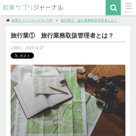
togg
MENU
navi
起業サプリジャーナル TOP
旅行業① 旅行業務取扱管理者とは？
旅行業① 旅行業務取扱管理者とは？
公開日：2023.02.27