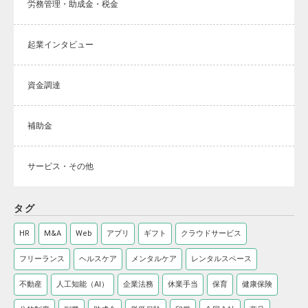
労務管理・助成金・税金
起業インタビュー
資金調達
補助金
サービス・その他
タグ
HR
M&A
Web
アプリ
ギフト
クラウドサービス
フリーランス
ヘルスケア
メンタルケア
レンタルスペース
不動産
人工知能（AI）
企業法務
休業手当
保育
健康保険