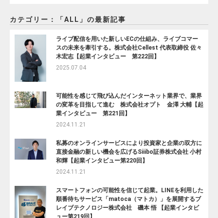
カテゴリー：「ALL」の最新記事
ライブ配信を用いた新しいECの仕組み、ライブコマー
スの未来を牽引する。株式会社Cellest 代表取締役 佐々
木宏志【起業インタビュー 第222回】
2025.07.04
可能性を感じて飛び込んだインターネット業界で、業界
の変革を目指して進む 株式会社オプト 金澤 大輔【起
業インタビュー 第221回】
2024.11.21
私募のオンラインサービスにより投資家と企業の双方に
直接金融の新しい機会を広げるSiiibo証券株式会社 小村
和輝【起業インタビュー第220回】
2024.11.21
スマートフォンの可能性を信じて起業。LINEを利用した
順番待ちサービス「matoca（マトカ）」を展開するブ
レイブテクノロジー株式会社 磯本 悟 【起業インタビ
ュー第219回】