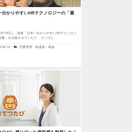
一分かりやすいHRテクノロジーの「最
」
年4月19日に、拙著「日本一分かりやすいHRテクノロジ
科書」を出版させていただ …
全て読む
9.06.14
労務管理・助成金・税金