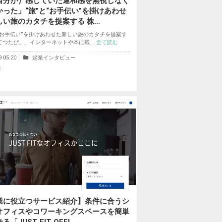
自分が）感じていた違和感を無視しなく
かった」“旅”と“お手伝い”を掛けあわせ
しい旅のカタチを提案する 株…
と“お手伝い”を掛けあわせた新しい旅のカタチを提案す
てつたび」。インターネットや本に載 …
全て読む
9.05.20
起業インタビュー
性
業に役立つサービス紹介】条件に合うシ
オフィスやコワーキングスペースを簡単