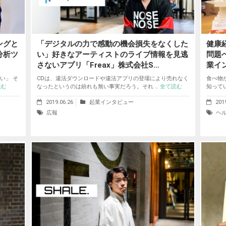
ングと
「デジタルの力で感動の機会損失をなくした
健康
分析ツ
い」好きなアーティストのライブ情報を見逃
問題
さないアプリ「Freax」株式会社S…
業イ
い」 そ
CDは、違法ダウンロードや違法アプリの登場により売れなく
食べ物
読む
なったというのは紛れも無い事実だろう。それ …
全て読む
知って
2019.06.26
起業インタビュー
201
広報
ヘ