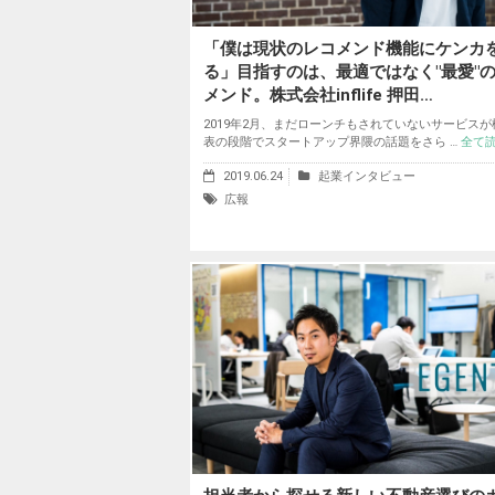
「僕は現状のレコメンド機能にケンカ
る」目指すのは、最適ではなく"最愛"
メンド。株式会社inflife 押田…
2019年2月、まだローンチもされていないサービスが
表の段階でスタートアップ界隈の話題をさら …
全て
2019.06.24
起業インタビュー
広報