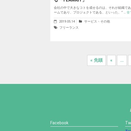
る「TEAMKIT」
会社の中で大きなコトを成せるのは、それが組織であ
ームであり、プロジェクトである、といった、” …
全
2019.05.14
サービス・その他
フリーランス
« 先頭
«
...
Facebook
Tw