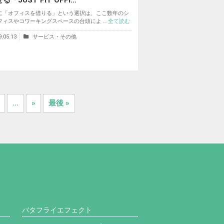
る「JUST FIT OFFI…
に「オフィスを借りる」という選択は、ここ数年のシ
フィスやコワーキングスペースの台頭によ …
全て読む
9.05.13
サービス・その他
...
»
最後 »
。
バタフライエフェクト