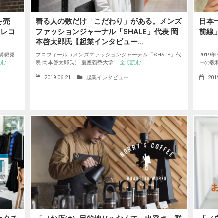
を売
着る人の数だけ「こだわり」がある。メンズ
日本
のレコ
ファッションジャーナル「SHALE」代表 岡
前線
本啓太郎氏【起業インタビュー…
構想発
プロフィール（メンズファッションジャーナル「SHALE」代
2019
読む
表 岡本啓太郎氏） 慶應義塾大学 …
全て読む
ーの教
2019.06.21
起業インタビュー
201