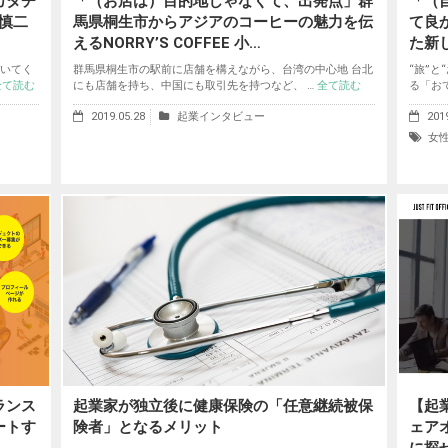
カタチ
「（お店は）目的地じゃなくて、出発点」群
「（
井慎二
馬県桐生市からアジアのコーヒーの魅力を伝
て良
えるNORRY’S COFFEE 小…
た新
いてく
群馬県桐生市の駅前に店舗を構えながら、台湾の中心地 台北
“旅”
全て読む
にも店舗を持ち、中国にも取引先を持つなど、 …
全て読む
る「お
2019.05.28
起業インタビュー
201
女
ランス
起業家が独立後に健康保険の「任意継続被保
【起
ートす
険者」となるメリット
ェア