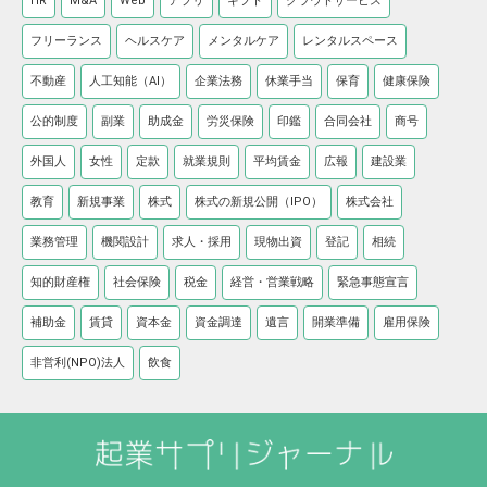
HR
M&A
Web
アプリ
ギフト
クラウドサービス
フリーランス
ヘルスケア
メンタルケア
レンタルスペース
不動産
人工知能（AI）
企業法務
休業手当
保育
健康保険
公的制度
副業
助成金
労災保険
印鑑
合同会社
商号
外国人
女性
定款
就業規則
平均賃金
広報
建設業
教育
新規事業
株式
株式の新規公開（IPO）
株式会社
業務管理
機関設計
求人・採用
現物出資
登記
相続
知的財産権
社会保険
税金
経営・営業戦略
緊急事態宣言
補助金
賃貸
資本金
資金調達
遺言
開業準備
雇用保険
非営利(NPO)法人
飲食