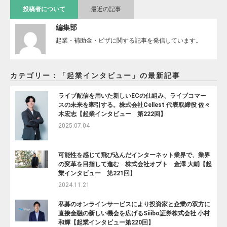
投稿者について
最近の記事
編集部
起業・補助金・ビザに関する記事を発信しています。
カテゴリー：「起業インタビュー」の最新記事
ライブ配信を用いた新しいECの仕組み、ライブコマー
スの未来を牽引する。株式会社Cellest 代表取締役 佐々
木宏志【起業インタビュー 第222回】
2025.07.04
可能性を感じて飛び込んだインターネット業界で、業界
の変革を目指して進む 株式会社オプト 金澤 大輔【起
業インタビュー 第221回】
2024.11.21
私募のオンラインサービスにより投資家と企業の双方に
直接金融の新しい機会を広げるSiiibo証券株式会社 小村
和輝【起業インタビュー第220回】