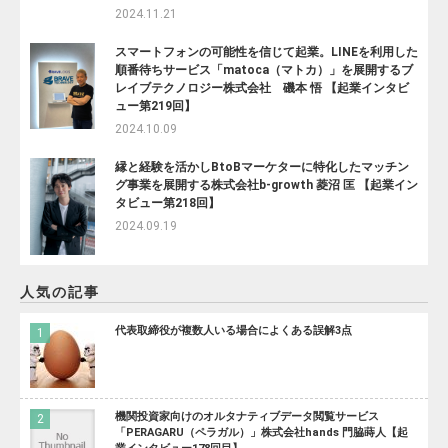
2024.11.21
スマートフォンの可能性を信じて起業。LINEを利用した
順番待ちサービス「matoca（マトカ）」を展開するブ
レイブテクノロジー株式会社 磯本 悟 【起業インタビ
ュー第219回】
2024.10.09
縁と経験を活かしBtoBマーケターに特化したマッチン
グ事業を展開する株式会社b-growth 菱沼 匡 【起業イン
タビュー第218回】
2024.09.19
人気の記事
代表取締役が複数人いる場合によくある誤解3点
機関投資家向けのオルタナティブデータ閲覧サービス
「PERAGARU（ペラガル）」株式会社hands 門脇蒔人【起