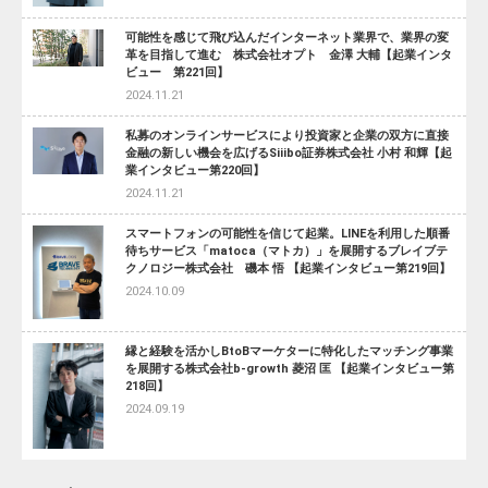
可能性を感じて飛び込んだインターネット業界で、業界の変
革を目指して進む 株式会社オプト 金澤 大輔【起業インタ
ビュー 第221回】
2024.11.21
私募のオンラインサービスにより投資家と企業の双方に直接
金融の新しい機会を広げるSiiibo証券株式会社 小村 和輝【起
業インタビュー第220回】
2024.11.21
スマートフォンの可能性を信じて起業。LINEを利用した順番
待ちサービス「matoca（マトカ）」を展開するブレイブテ
クノロジー株式会社 磯本 悟 【起業インタビュー第219回】
2024.10.09
縁と経験を活かしBtoBマーケターに特化したマッチング事業
を展開する株式会社b-growth 菱沼 匡 【起業インタビュー第
218回】
2024.09.19