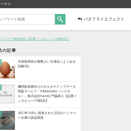
ャーナル
バタフライエフェクト
社エアドア鬼頭史到【起業インタビュー208回目】
気の記事
代表取締役が複数人いる場合によくある
誤解3点
機関投資家向けのオルタナティブデータ
閲覧サービス「PERAGARU（ペラガ
ル）」株式会社hands 門脇蒔人【起業イ
ンタビュー178回目】
2017年10月に発表された注目のベンチャ
ー企業の資金調達