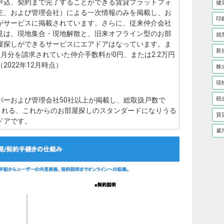
申込、契約まで完了することができる賃貸プラットフォ
健
主、および管理会社）による一次情報のみを掲載し、お
印
がサービスに掲載されています。さらに、従来仲介会社
見は、現地集合・現地解散と、旧来オフライン型のお部
就
屋探しができるサービスにエアドアはなっています。ま
新
月分を請求されていた仲介手数料が0円、または2.2万円
022年12月時点）
株
現
税
パーおよび管理会社50社以上が掲載し、総取扱戸数で
される、これからのお部屋探しのスタンダードになりうる
賃
ドアです。
雇