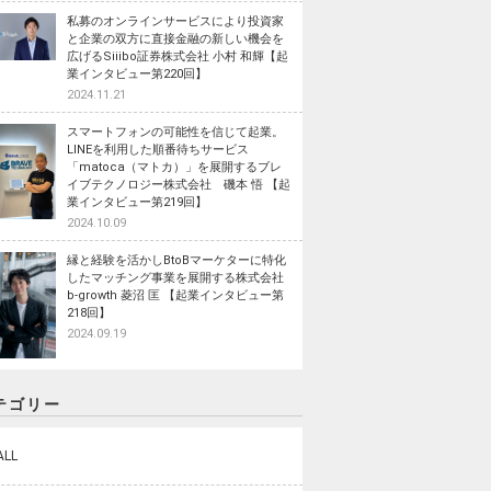
私募のオンラインサービスにより投資家
と企業の双方に直接金融の新しい機会を
広げるSiiibo証券株式会社 小村 和輝【起
業インタビュー第220回】
2024.11.21
スマートフォンの可能性を信じて起業。
LINEを利用した順番待ちサービス
「matoca（マトカ）」を展開するブレ
イブテクノロジー株式会社 磯本 悟 【起
業インタビュー第219回】
2024.10.09
縁と経験を活かしBtoBマーケターに特化
したマッチング事業を展開する株式会社
b-growth 菱沼 匡 【起業インタビュー第
218回】
2024.09.19
テゴリー
ALL