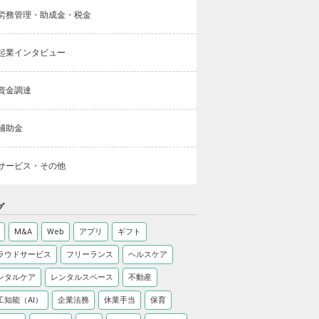
労務管理・助成金・税金
起業インタビュー
資金調達
補助金
サービス・その他
グ
M&A
Web
アプリ
ギフト
ラウドサービス
フリーランス
ヘルスケア
ンタルケア
レンタルスペース
不動産
工知能（AI）
企業法務
休業手当
保育