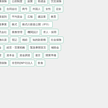
康保険
公的制度
副業
助成金
労災保険
鑑
合同会社
商号
外国人
女性
定款
業規則
平均賃金
広報
建設業
教育
規事業
株式
株式の新規公開（IPO）
式会社
業務管理
機関設計
求人・採用
物出資
登記
相続
知的財産権
社会保険
金
経営・営業戦略
緊急事態宣言
補助金
貸
資本金
資金調達
遺言
開業準備
用保険
非営利(NPO)法人
飲食