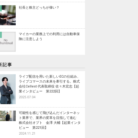
社長と株主どっちが偉い？
マイカーの業務上での利用には自動車保
険に注意しよう
新記事
ライブ配信を用いた新しいECの仕組み、
ライブコマースの未来を牽引する。株式
会社Cellest 代表取締役 佐々木宏志【起
業インタビュー 第222回】
2025.07.04
可能性を感じて飛び込んだインターネッ
ト業界で、業界の変革を目指して進む
株式会社オプト 金澤 大輔【起業インタ
ビュー 第221回】
2024.11.21