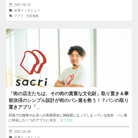
2021.03.23
起業インタビュー
アプリ
,
労災保険
「街の店主たちは、その街の貴重な文化財」取り置き＆事
前決済のシンプル設計が街のパン屋を救う！？パンの取り
置きアプリ「…
対面での接客やお店への長期滞在に神経質になってしまっている現在、パン屋
に特化した一つのアプリに今注 …
全て読む
2021.02.04
起業インタビュー