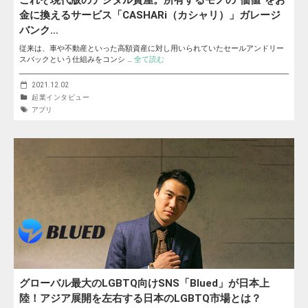
これぞ現代版のデジタル質屋。所有するモノの”価値”をお
金に換えるサービス「CASHARi（カシャリ）」ガレージ
バンク…
従来は、車や不動産といった高額資産に対し用いられていたセールアンドリー
スバックという仕組みをコンシ …
全て読む
2021.12.02
起業インタビュー
アプリ
グローバル最大のLGBTQ向けSNS「Blued」が日本上
陸！アジア展開を左右する日本のLGBTQ市場とは？