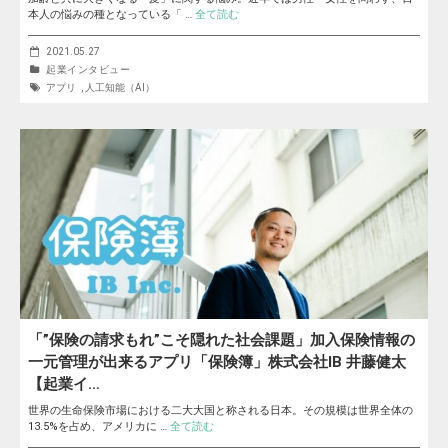
本人の悩みの種となっている「 …
全て読む
2021.05.27
起業インタビュー
アプリ
,
人工知能（AI）
「”保険の請求もれ”こそ隠れた社会課題」加入保険情報の
一元管理が出来るアプリ「保険簿」株式会社IB 井藤健太
【起業イ…
世界の生命保険市場における二大大国と称される日本。その規模は世界全体の
13.5%を占め、アメリカに …
全て読む