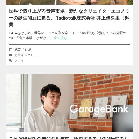
世界で盛り上がる音声市場。新たなクリエイターエコノミ
ーの誕生間近に迫る。Radiotalk株式会社 井上佳央里【起
業…
GAFAをはじめ、世界のテック企業が今こぞって積極的な投資している分野の一
つに「音声市場」が挙げら …
全て読む
2021.12.09
起業インタビュー
アプリ