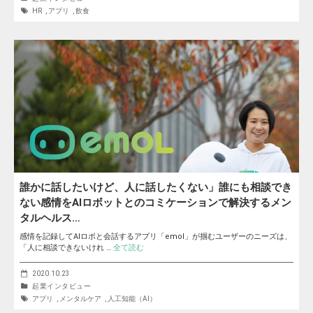
HR
,
アプリ
,
飲食
誰かに話したいけど、人に話したくない」誰にも相談でき
ない感情をAIロボットとのコミケーションで解決するメン
タルヘルス…
感情を記録してAIロボと会話するアプリ「emol」が掴むユーザーのニーズは、
「人に相談できないけれ …
全て読む
2020.10.23
起業インタビュー
アプリ
,
メンタルケア
,
人工知能（AI）